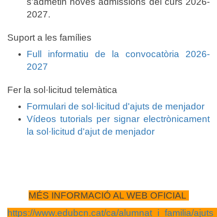
s'admetin noves admissions del curs 2026-
2027.
Suport a les famílies
Full informatiu de la convo
catòria 2026-
2027
Fer la sol·licitud telemàtica
Formulari de sol·licitud d'ajuts de menjador
Vídeos tutorials per signar electrònicament
la sol·licitud d'ajut de menjador
MÉS INFORMACIÓ AL WEB OFICIAL
https://www.edubcn.cat/ca/alumnat_i_familia/aju